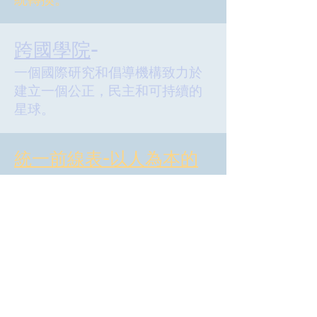
跨國學院
-
一個國際研究和倡導機構致力於
建立一個公正，民主和可持續的
星球。
統一前線表-以人為本的
再生經濟-
64個組織聯盟的戰略文件。
UPROSE-
代際，有色人種主導的氣候組
織，也致力於挑戰種族主義。