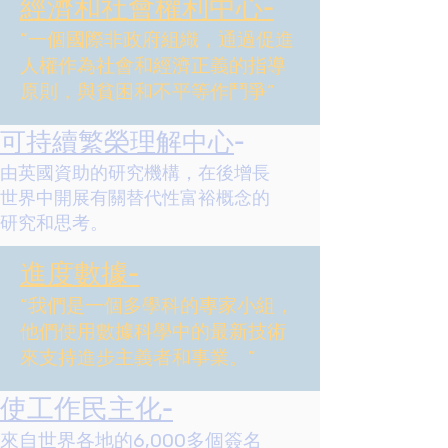
經濟和社會權利中心-
“一個國際非政府組織，通過促進
人權作為社會和經濟正義的指導
原則，與貧困和不平等作鬥爭”
可持續繁榮理解中心
-
由英國資助的研究機構，在後增長
世界中開展有關替代性富裕概念的
研究和思考。
進度數據-
“我們是一個多學科的專家小組，
他們使用數據科學中的最新技術
來支持進步主義者和事業。”
使工作民主化-
來自世界各地的6,000多個簽名