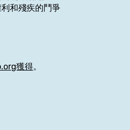
權利和殘疾的鬥爭
p.org獲得
。
。