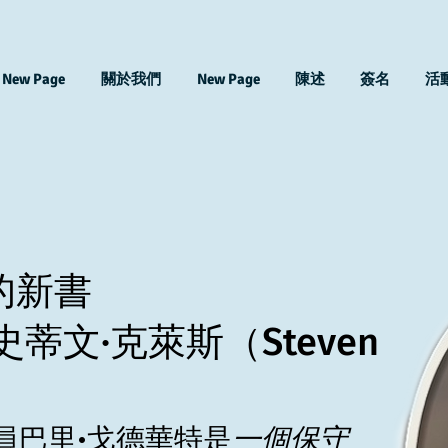
New Page
關於我們
New Page
陳述
簽名
活
的新書
史蒂文·克萊斯（Steven
員巴里·戈德華特是
一個保守