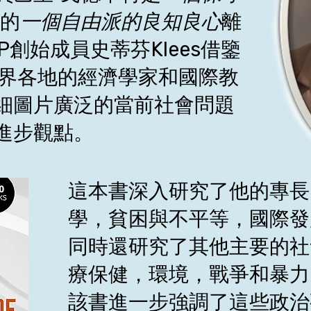
曼的
一個自由派的良知
良心
離
P創始成員史蒂芬Klees借鑒
世界各地的經濟學家和國際教
細圖片廣泛的當前社會問題
進步觀點。
這本書深入研究了他的專長
學，貧困與不平等，國際發
同時還研究了其他主要的社
療保健，環境，戰爭和暴力
該書進一步強調了這些政治