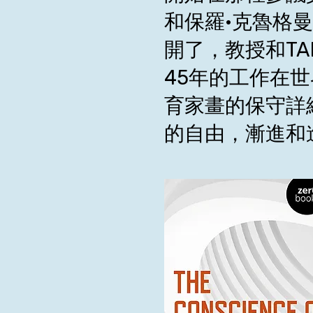
和保羅·克魯格
開了，教授和TA
45年的工作在
育家畫的保守詳
的自由，漸進和