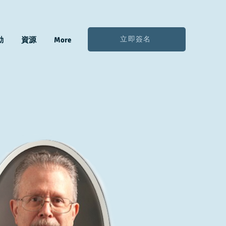
立即簽名
動
資源
More